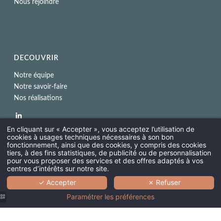
Nous rejoindre
DECOUVRIR
Notre équipe
Notre savoir-faire
Nos réalisations
En cliquant sur « Accepter », vous acceptez l’utilisation de
cookies à usages techniques nécessaires à son bon
fonctionnement, ainsi que des cookies, y compris des cookies
©2026 JUMBO Hotel & Asset Management.
Imprint
.
tiers, à des fins statistiques, de publicité ou de personnalisation
Utilisation des cookies
. Powered by
Septeo
pour vous proposer des services et des offres adaptés à vos
centres d’intérêts sur notre site.
✓ Accepter
✗ Refuser
Paramétrer les préférences
EQUIPE
SAVOIR-FAIRE